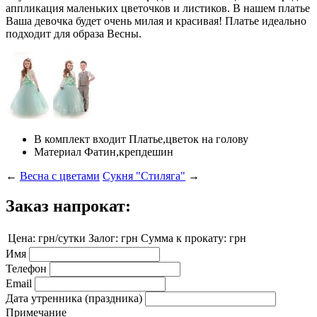
аппликация маленьких цветочков и листиков. В нашем платье
Ваша девочка будет очень милая и красивая! Платье идеально
подходит для образа Весны.
В комплект входит
Платье,цветок на голову
Материал
Фатин,крепдешин
←
Весна с цветами
Сукня "Стиляга"
→
Заказ напрокат:
Цена:
грн/сутки
Залог:
грн
Сумма к прокату:
грн
Имя
Телефон
Email
Дата утренника (праздника)
Примечание