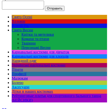
Свято Осені
Хеловін
Новий Рік
Свято Весни
Квітки та метелики
Комахи та птахи
Тварини
Персонажі Весни
Карнавальні костюми для дівчаток
Карнавальні костюми для хлопців
Нарядний одяг
Українські національні костюми
Пірати
Професії
Малюкам
Болеро
Аксесуари
Дітки в наших костюмах
Рейтинговые платья для спортивного бального танца
(БЕЙСИКИ)