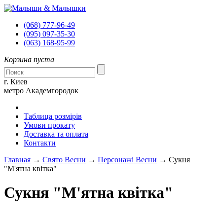
(068)
777-96-49
(095)
097-35-30
(063)
168-95-99
Корзина пуста
г. Киев
метро Академгородок
Таблица розмірів
Умови прокату
Доставка та оплата
Контакти
Главная
→
Свято Весни
→
Персонажі Весни
→ Сукня
"М'ятна квітка"
Сукня "М'ятна квітка"