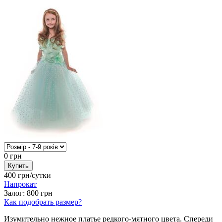
0
грн
400
грн/сутки
Напрокат
Залог:
800
грн
Как подобрать размер?
Изумительно нежное платье редкого-мятного цвета. Спереди