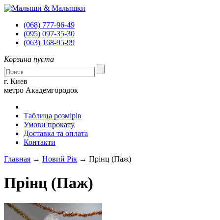
(068)
777-96-49
(095)
097-35-30
(063)
168-95-99
Корзина пуста
г. Киев
метро Академгородок
Таблица розмірів
Умови прокату
Доставка та оплата
Контакти
Главная
→
Новий Рік
→ Прінц (Паж)
Прінц (Паж)