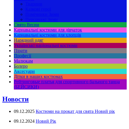
Тварини
Казкові герої
Помічники Зими
Персонажі Зими
Свято Весни
Карнавальні костюми для дівчаток
Карнавальні костюми для хлопців
Нарядний одяг
Українські національні костюми
Пірати
Професії
Малюкам
Болеро
Аксесуари
Дітки в наших костюмах
Рейтинговые платья для спортивного бального танца
(БЕЙСИКИ)
Новости
09.12.2025
Костюми на прокат для свята Новий рік
09.12.2024
Новий Рік