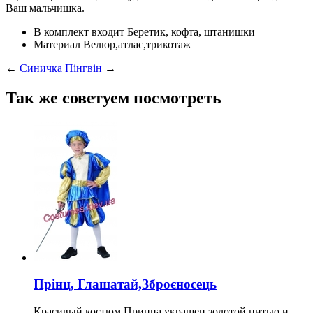
Ваш мальчишка.
В комплект входит
Беретик, кофта, штанишки
Материал
Велюр,атлас,трикотаж
←
Синичка
Пінгвін
→
Так же советуем посмотреть
Прінц, Глашатай,Зброєносець
Красивый костюм Принца украшен золотой нитью и