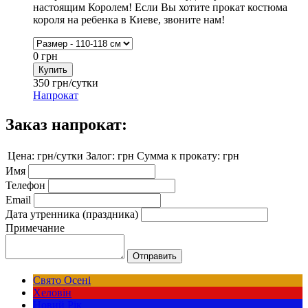
настоящим Королем! Если Вы хотите прокат костюма
короля на ребенка в Киеве, звоните нам!
0
грн
350
грн/сутки
Напрокат
Заказ напрокат:
Цена:
грн/сутки
Залог:
грн
Сумма к прокату:
грн
Имя
Телефон
Email
Дата утренника (праздника)
Примечание
Свято Осені
Хеловін
Новий Рік