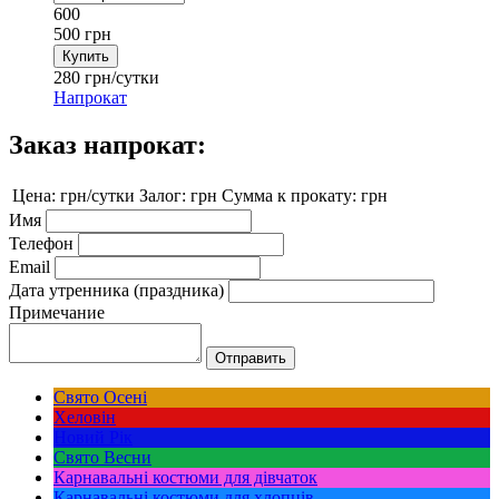
600
500
грн
280
грн/сутки
Напрокат
Заказ напрокат:
Цена:
грн/сутки
Залог:
грн
Сумма к прокату:
грн
Имя
Телефон
Email
Дата утренника (праздника)
Примечание
Свято Осені
Хеловін
Новий Рік
Свято Весни
Карнавальні костюми для дівчаток
Карнавальні костюми для хлопців