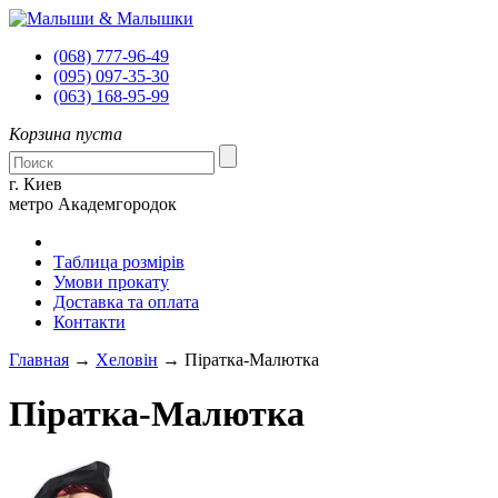
(068)
777-96-49
(095)
097-35-30
(063)
168-95-99
Корзина пуста
г. Киев
метро Академгородок
Таблица розмірів
Умови прокату
Доставка та оплата
Контакти
Главная
→
Хеловін
→ Піратка-Малютка
Піратка-Малютка